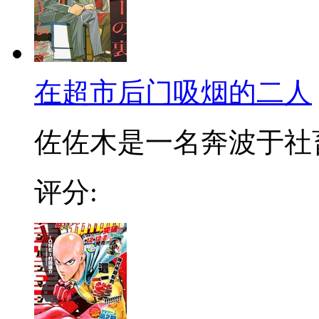
在超市后门吸烟的二人
佐佐木是一名奔波于社畜街
评分: