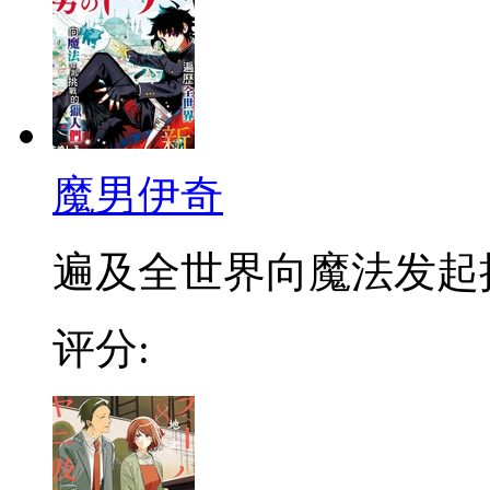
魔男伊奇
遍及全世界向魔法发起挑战
评分: