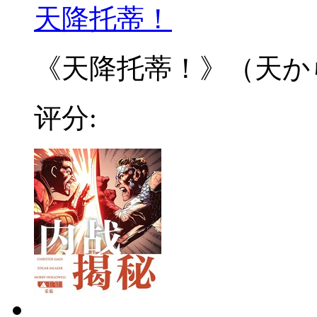
天降托蒂！
《天降托蒂！》（天から 
评分: