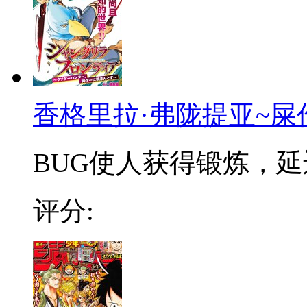
香格里拉·弗陇提亚~屎
BUG使人获得锻炼，延迟
评分: