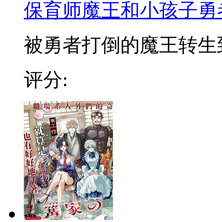
保育师魔王和小孩子勇
被勇者打倒的魔王转生到现
评分: