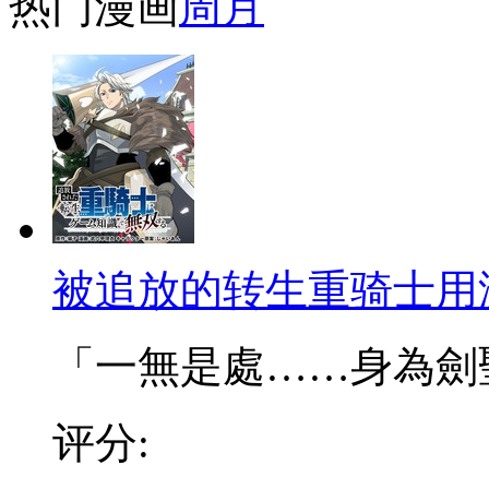
热门漫画
周
月
被追放的转生重骑士用
「一無是處……身為劍聖的
评分: