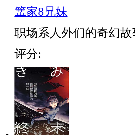
篝家8兄妹
职场系人外们的奇幻故
评分: