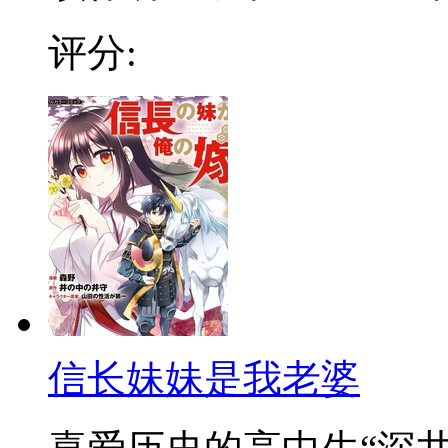
评分:
信长妹妹是我老婆