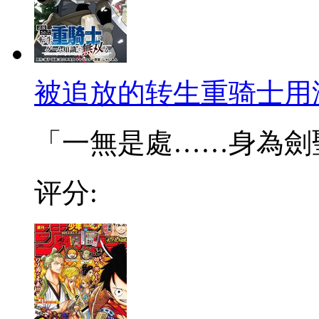
被追放的转生重骑士用
「一無是處……身為劍聖的
评分: