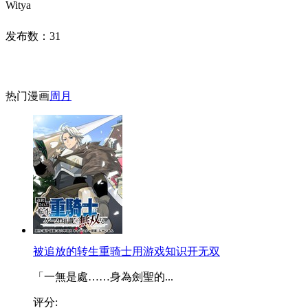
Witya
发布数：
31
热门漫画
周
月
被追放的转生重骑士用游戏知识开无双
「一無是處……身為劍聖的...
评分: