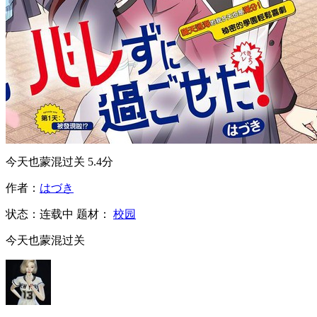
今天也蒙混过关
5.4分
作者：
はづき
状态：
连载中
题材：
校园
今天也蒙混过关