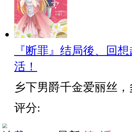
『断罪』结局後、回想
活！
乡下男爵千金爱丽丝，多年
评分: