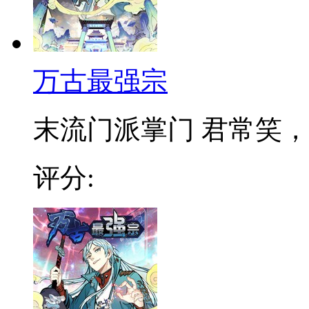
万古最强宗
末流门派掌门 君常笑，万
评分: