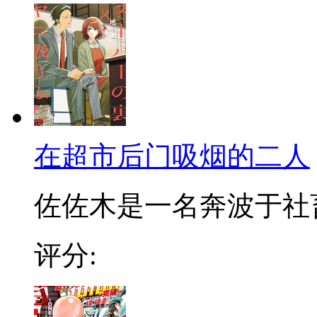
在超市后门吸烟的二人
佐佐木是一名奔波于社畜街
评分: