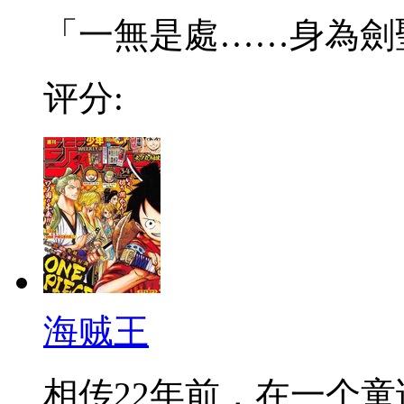
「一無是處……身為劍聖的
评分:
海贼王
相传22年前，在一个童话