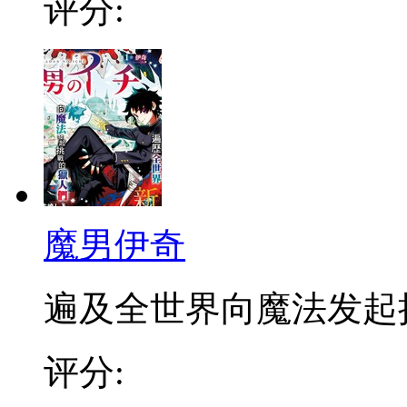
评分:
魔男伊奇
遍及全世界向魔法发起挑战
评分: