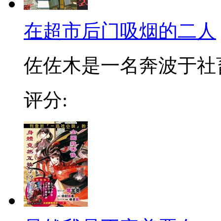
在超市后门吸烟的二人
佐佐木是一名奔波于社畜街
评分: