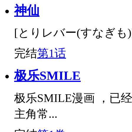
神仙
[とりレバー(すなぎも
完结
第1话
极乐SMILE
极乐SMILE漫画 ，已经
主角常...