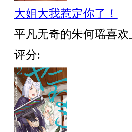
大姐大我惹定你了！
平凡无奇的朱何瑶喜欢上了
评分: