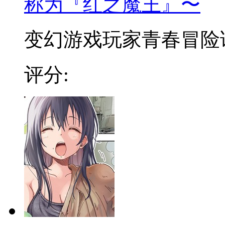
称为『红之魔王』〜
变幻游戏玩家青春冒险谭 
评分: