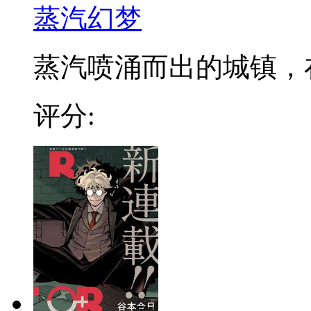
蒸汽幻梦
蒸汽喷涌而出的城镇，在发
评分: