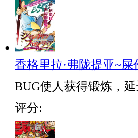
香格里拉·弗陇提亚~屎
BUG使人获得锻炼，延迟
评分: