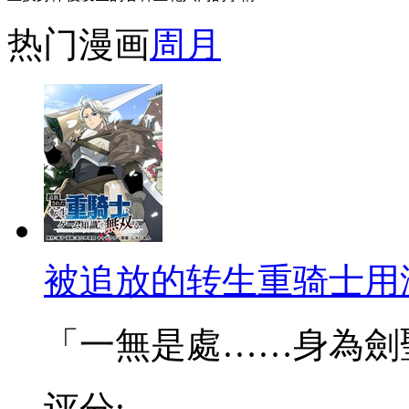
热门漫画
周
月
被追放的转生重骑士用
「一無是處……身為劍聖的
评分: