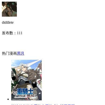
didillete
发布数：
111
热门漫画
周
月