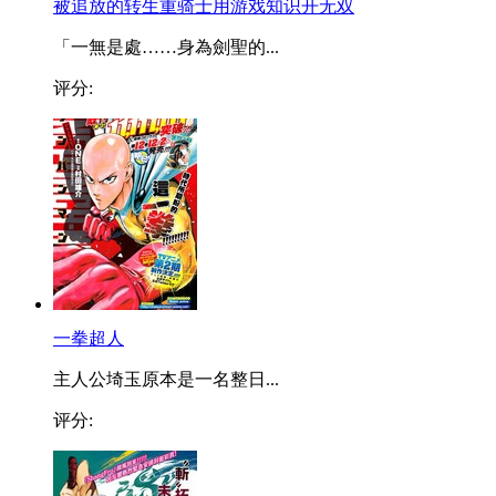
被追放的转生重骑士用游戏知识开无双
「一無是處……身為劍聖的...
评分:
一拳超人
主人公埼玉原本是一名整日...
评分: