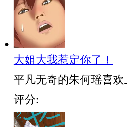
大姐大我惹定你了！
平凡无奇的朱何瑶喜欢上了
评分: