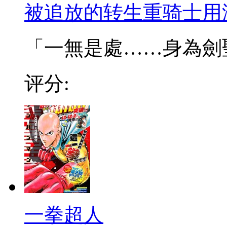
被追放的转生重骑士用
「一無是處……身為劍聖的
评分:
一拳超人