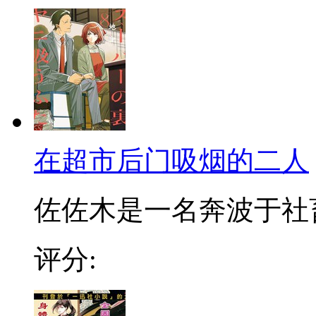
在超市后门吸烟的二人
佐佐木是一名奔波于社畜街
评分: