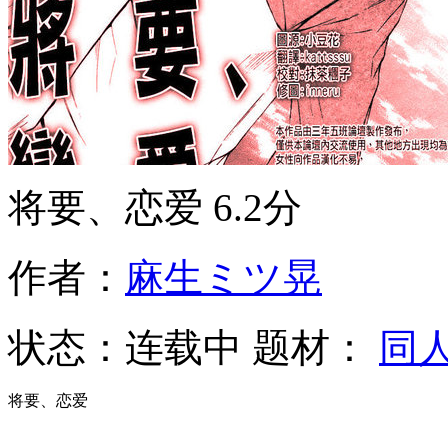
将要、恋爱
6.2分
作者：
麻生ミツ晃
状态：
连载中
题材：
同
将要、恋爱