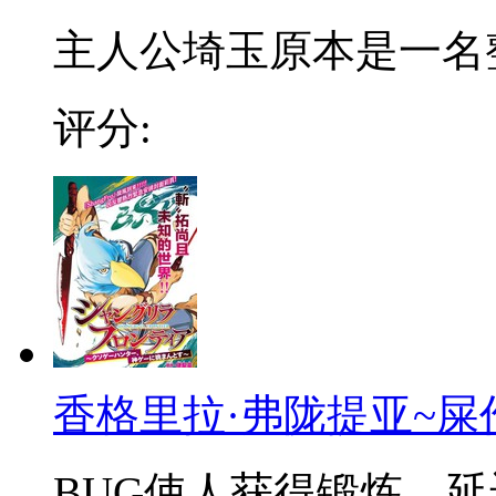
主人公埼玉原本是一名整日
评分:
香格里拉·弗陇提亚~屎
BUG使人获得锻炼，延迟