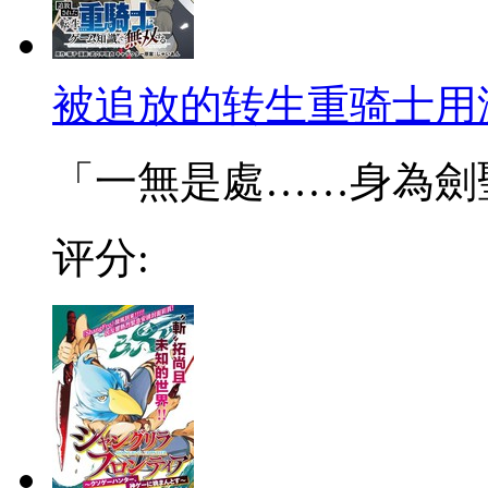
被追放的转生重骑士用
「一無是處……身為劍聖的
评分: