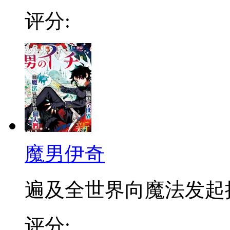
评分:
魔男伊奇
遍及全世界向魔法发起挑战
评分: