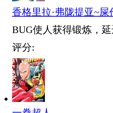
香格里拉·弗陇提亚~屎
BUG使人获得锻炼，延迟
评分:
一拳超人