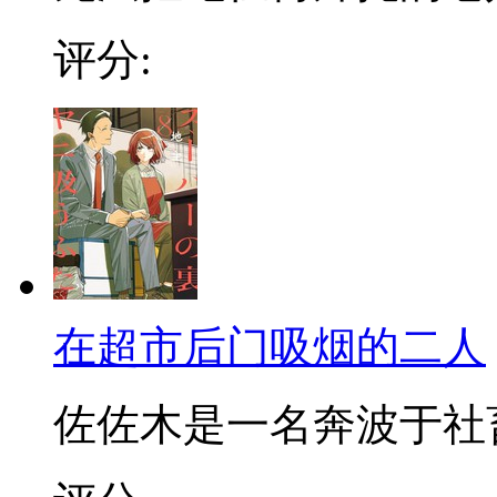
评分:
在超市后门吸烟的二人
佐佐木是一名奔波于社畜街