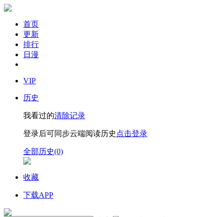
首页
更新
排行
日漫
VIP
历史
我看过的
清除记录
登录后可同步云端阅读历史
点击登录
全部历史(0)
收藏
下载APP