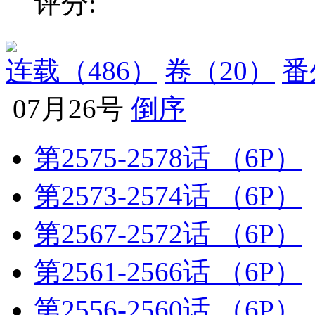
评分:
连载
（486）
卷
（20）
番
07月26号
倒序
第2575-2578话
（6P）
第2573-2574话
（6P）
第2567-2572话
（6P）
第2561-2566话
（6P）
第2556-2560话
（6P）