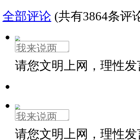
全部评论
(共有3864条评论
请您文明上网，理性发
请您文明上网，理性发