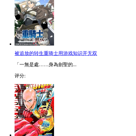
被追放的转生重骑士用游戏知识开无双
「一無是處……身為劍聖的...
评分: