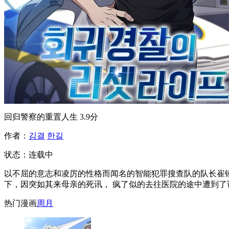
回归警察的重置人生
3.9分
作者：
김결
한길
状态：
连载中
以不屈的意志和凌厉的性格而闻名的智能犯罪搜查队的队长崔锺
下，因突如其来母亲的死讯， 疯了似的去往医院的途中遭到了
热门漫画
周
月