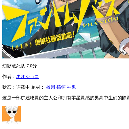
幻影敢死队
7.0分
作者：
ネオショコ
状态：
连载中
题材：
校园
搞笑
神鬼
这是一部讲述吃灵的主人公和拥有零星灵感的男高中生们的除