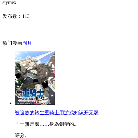
stymex
发布数：
113
热门漫画
周
月
被追放的转生重骑士用游戏知识开无双
「一無是處……身為劍聖的...
评分: