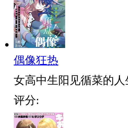
偶像狂热
女高中生阳见循菜的人生意
评分: