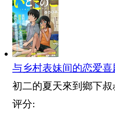
与乡村表妹间的恋爱喜
初二的夏天來到鄉下叔叔家
评分: