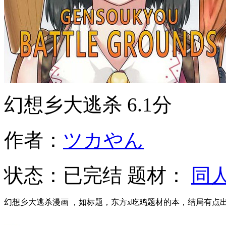
幻想乡大逃杀
6.1分
作者：
ツカやん
状态：
已完结
题材：
同
幻想乡大逃杀漫画 ，如标题，东方x吃鸡题材的本，结局有点