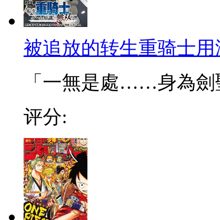
被追放的转生重骑士用
「一無是處……身為劍聖的
评分: