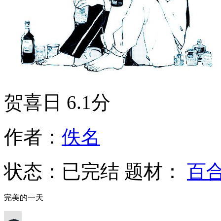
贺喜日
6.1分
作者：
佚名
状态：
已完结
题材：
百
完美的一天