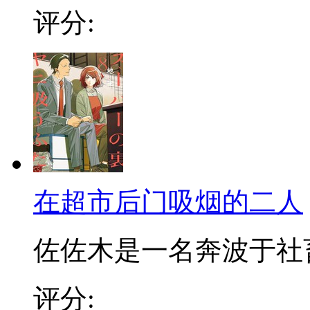
评分:
在超市后门吸烟的二人
佐佐木是一名奔波于社畜街
评分: