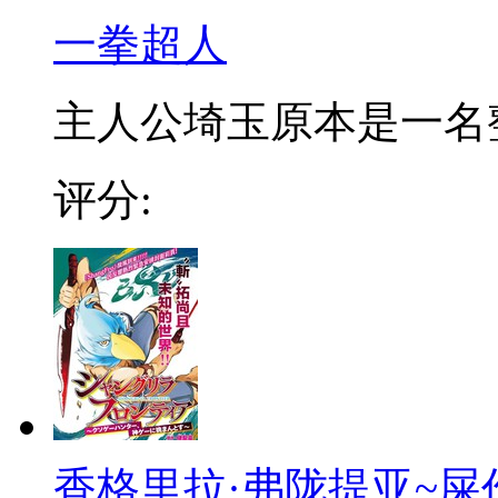
一拳超人
主人公埼玉原本是一名整日
评分:
香格里拉·弗陇提亚~屎