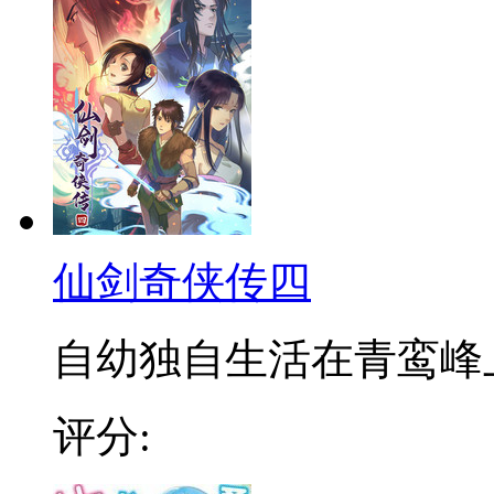
仙剑奇侠传四
自幼独自生活在青鸾峰上的
评分: