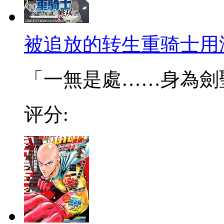
被追放的转生重骑士用
「一無是處……身為劍聖的
评分: