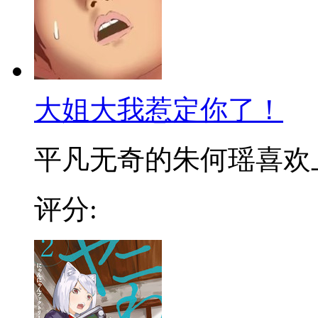
大姐大我惹定你了！
平凡无奇的朱何瑶喜欢上了
评分: