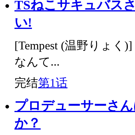
TSねこサキュバス
い!
[Tempest (温野り
なんて...
完结
第1话
プロデューサーさん
か？