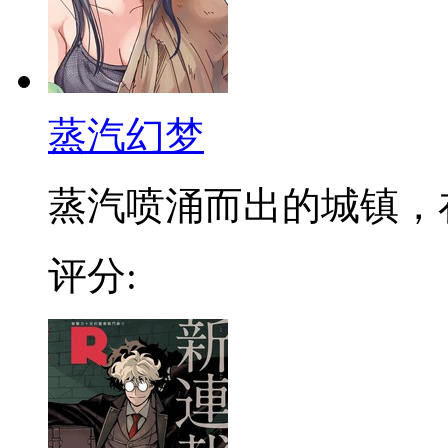
蒸汽幻梦
蒸汽喷涌而出的城镇，在发
评分: