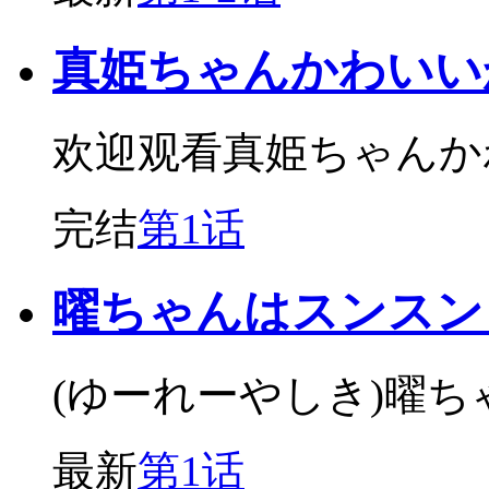
真姫ちゃんかわいい
欢迎观看真姫ちゃんか
完结
第1话
曜ちゃんはスンスン
(ゆーれーやしき)曜
最新
第1话