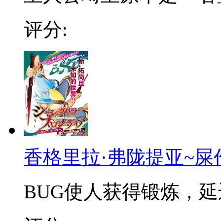
评分:
香格里拉·弗陇提亚~屎
BUG使人获得锻炼，延迟