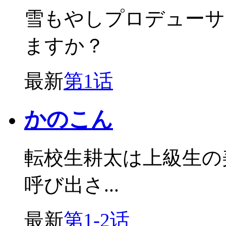
雪もやしプロデューサ
ますか？
最新
第1话
かのこん
転校生耕太は上級生の
呼び出さ...
最新
第1-2话