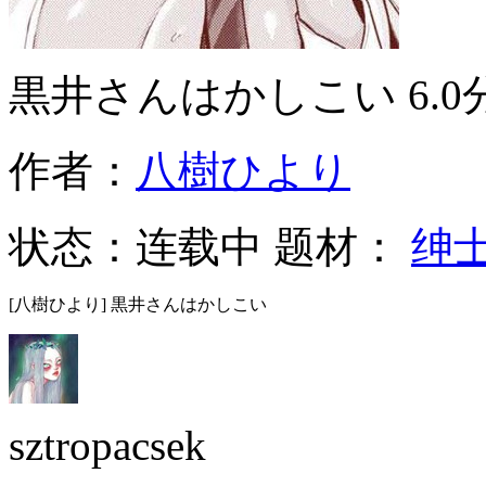
黒井さんはかしこい
6.0
作者：
八樹ひより
状态：
连载中
题材：
绅
[八樹ひより] 黒井さんはかしこい
sztropacsek