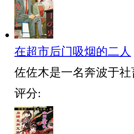
在超市后门吸烟的二人
佐佐木是一名奔波于社畜街
评分: