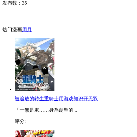
发布数：
35
热门漫画
周
月
被追放的转生重骑士用游戏知识开无双
「一無是處……身為劍聖的...
评分: