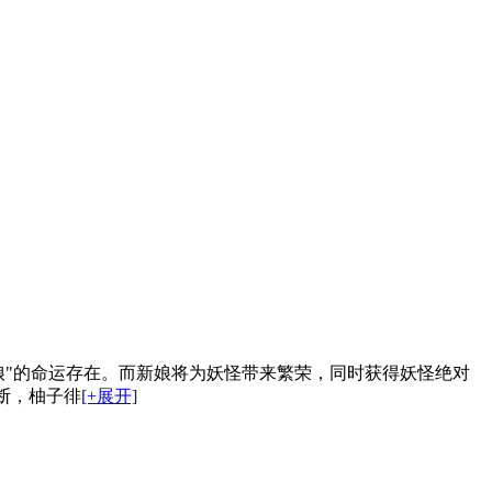
娘"的命运存在。而新娘将为妖怪带来繁荣，同时获得妖怪绝对
断，柚子徘
[+展开]