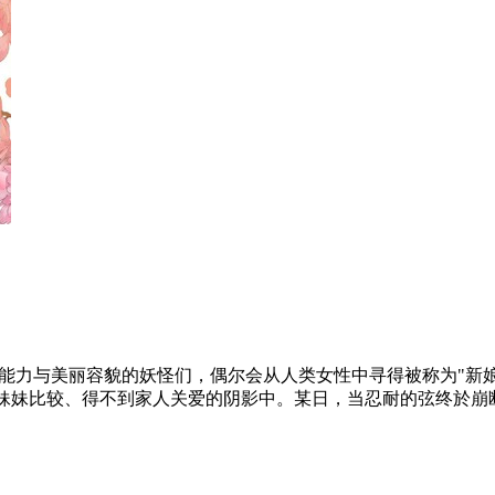
卓越能力与美丽容貌的妖怪们，偶尔会从人类女性中寻得被称为"新
与妹妹比较、得不到家人关爱的阴影中。某日，当忍耐的弦终於崩