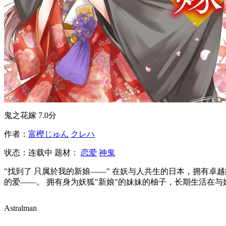
鬼之花嫁
7.0分
作者：
富樫じゅん
クレハ
状态：
连载中
题材：
恋爱
神鬼
"找到了 只属於我的新娘——" 在妖与人共生的日本，拥有
的爱——。 拥有身为妖狐"新娘"的妹妹的柚子，长期生活在
Astralman