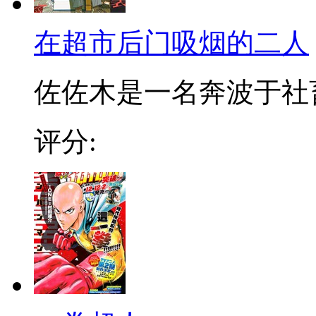
在超市后门吸烟的二人
佐佐木是一名奔波于社畜街
评分: