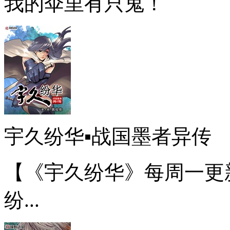
我的伞里有只鬼！
宇久纷华▪战国墨者异传
【《宇久纷华》每周一更
纷...