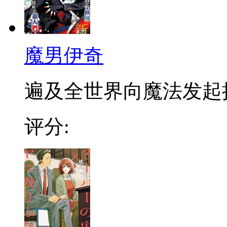
魔男伊奇
遍及全世界向魔法发起挑战
评分: