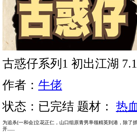
古惑仔系列1 初出江湖
7.
作者：
牛佬
状态：
已完结
题材：
热
为追杀[一和会]立花正仁，山口组原青男率领精英到港，除了
开......