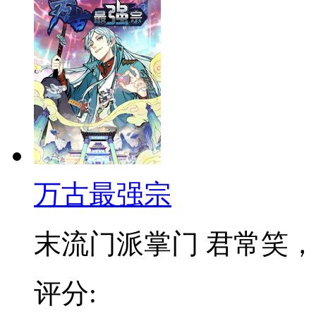
万古最强宗
末流门派掌门 君常笑，万
评分: