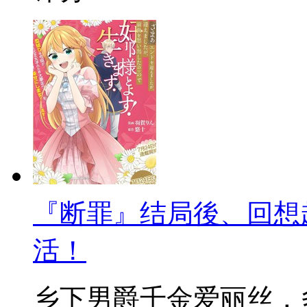
『断罪』结局後、回想
活！
乡下男爵千金爱丽丝，多年