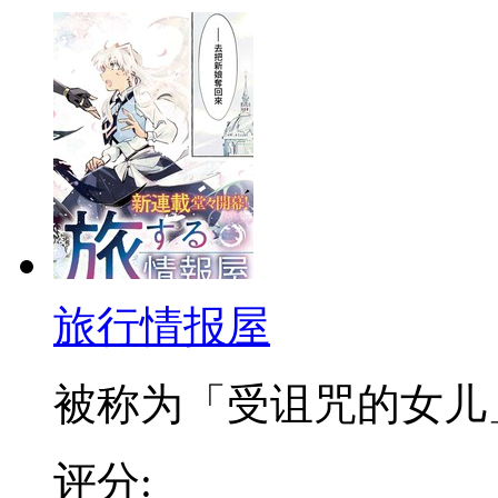
旅行情报屋
被称为「受诅咒的女儿」，
评分: