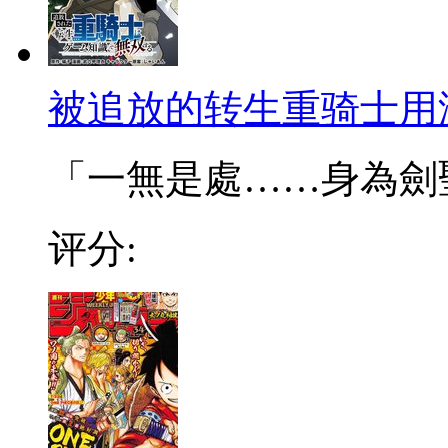
被追放的转生重骑士用
「一無是處……身為劍聖的
评分: