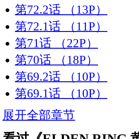
第72.2话
（13P）
第72.1话
（11P）
第71话
（22P）
第70话
（18P）
第69.2话
（10P）
第69.1话
（10P）
展开全部章节
看过《ELDEN RIN