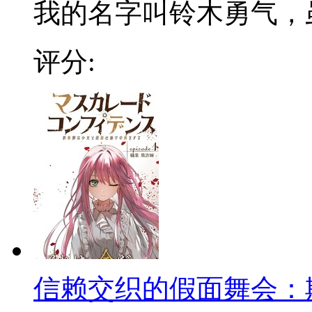
我的名字叫铃木勇气，虽然
评分:
信赖交织的假面舞会：