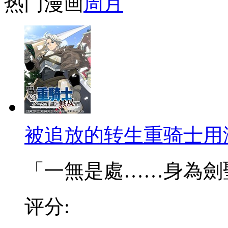
热门漫画
周
月
被追放的转生重骑士用
「一無是處……身為劍聖的
评分: