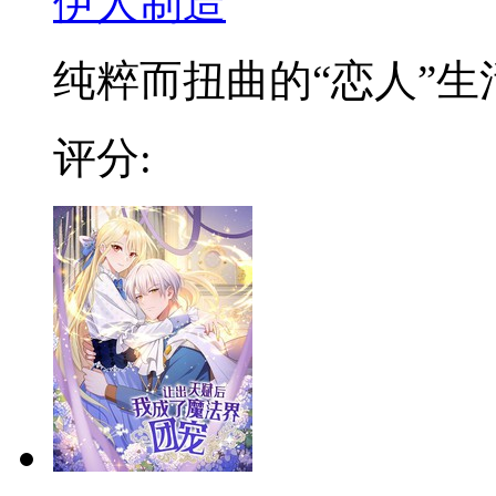
伊人制造
纯粹而扭曲的“恋人”生活.
评分: