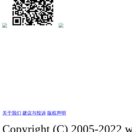
关于我们
建议与投诉
版权声明
Copyright (C) 2005-2022