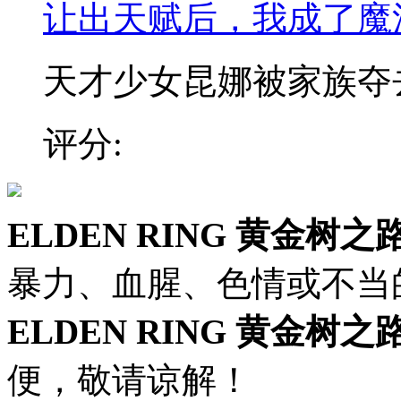
让出天赋后，我成了魔
天才少女昆娜被家族夺去天
评分:
ELDEN RING 黄金树之
暴力、血腥、色情或不当
ELDEN RING 黄金树之
便，敬请谅解！