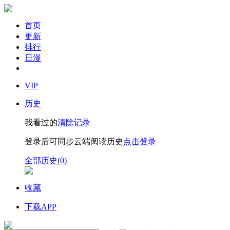
首页
更新
排行
日漫
VIP
历史
我看过的
清除记录
登录后可同步云端阅读历史
点击登录
全部历史(0)
收藏
下载APP