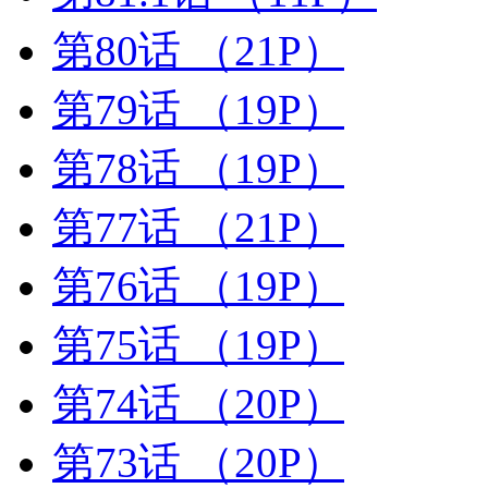
第80话
（21P）
第79话
（19P）
第78话
（19P）
第77话
（21P）
第76话
（19P）
第75话
（19P）
第74话
（20P）
第73话
（20P）