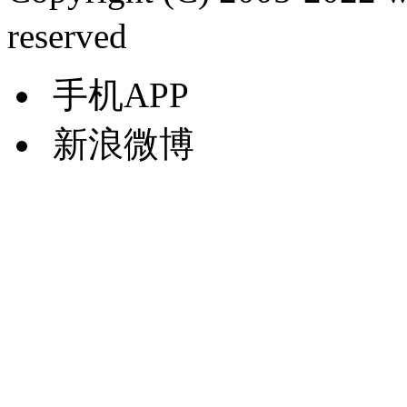
reserved
手机APP
新浪微博