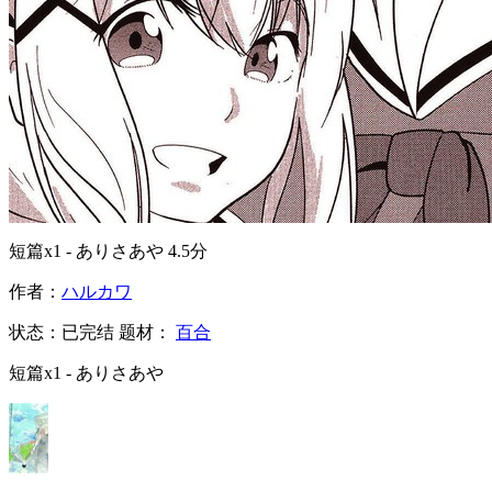
短篇x1 - ありさあや
4.5分
作者：
ハルカワ
状态：
已完结
题材：
百合
短篇x1 - ありさあや