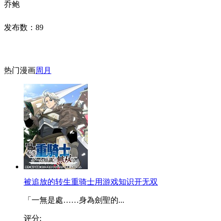
乔鲍
发布数：
89
热门漫画
周
月
被追放的转生重骑士用游戏知识开无双
「一無是處……身為劍聖的...
评分: