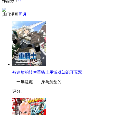
作品数：
0
热门漫画
周
月
被追放的转生重骑士用游戏知识开无双
「一無是處……身為劍聖的...
评分: