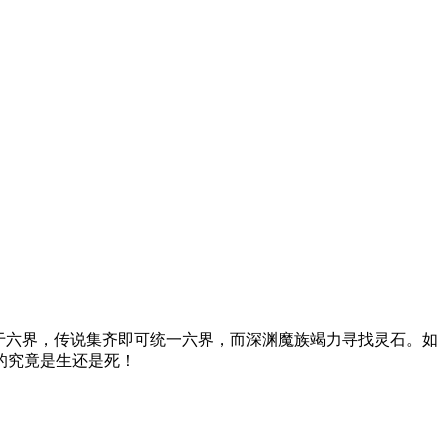
于六界，传说集齐即可统一六界，而深渊魔族竭力寻找灵石。如
的究竟是生还是死！