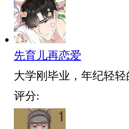
先育儿再恋爱
大学刚毕业，年纪轻轻的「
评分: