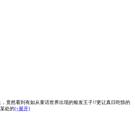
路上，竟然看到有如从童话世界出现的银发王子!?更让真日吃惊的
时某处的
[+展开]