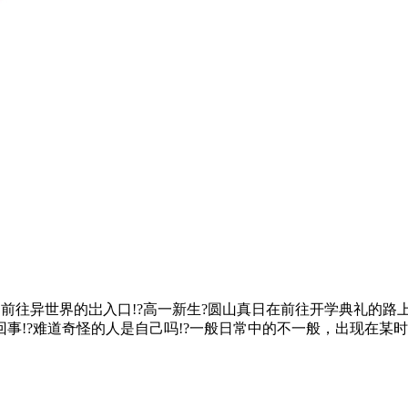
接了前往异世界的岀入口!?高一新生?圆山真日在前往开学典礼的
事!?难道奇怪的人是自己吗!?一般日常中的不一般，出现在某