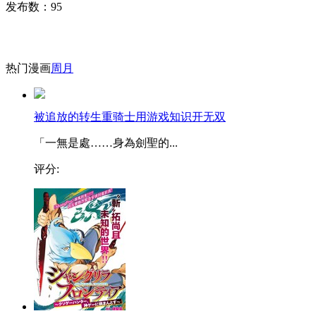
发布数：
95
热门漫画
周
月
被追放的转生重骑士用游戏知识开无双
「一無是處……身為劍聖的...
评分: