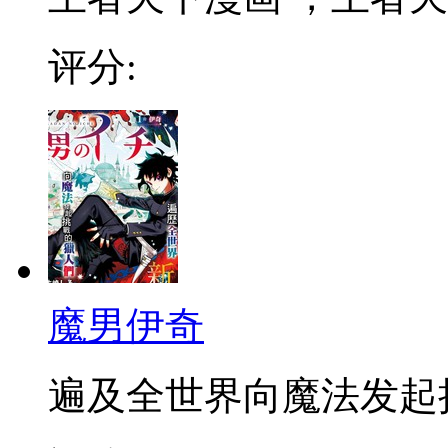
评分:
魔男伊奇
遍及全世界向魔法发起挑战