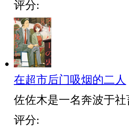
评分:
在超市后门吸烟的二人
佐佐木是一名奔波于社畜街
评分: