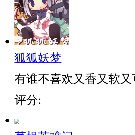
狐狐妖梦
有谁不喜欢又香又软又可爱
评分: