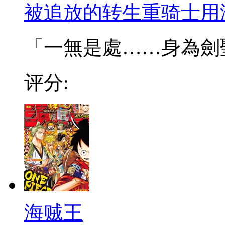
被追放的转生重骑士用
「一無是處……身為劍聖的
评分:
海贼王