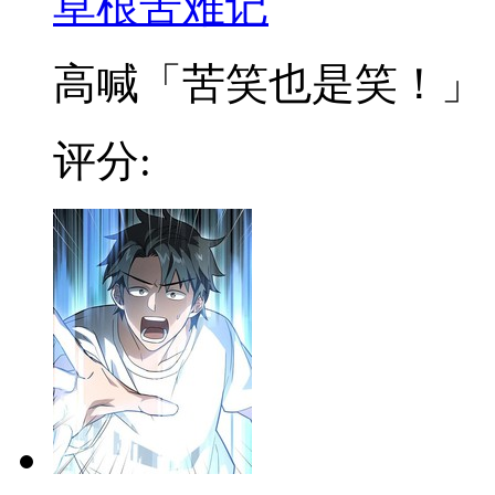
草根苦难记
高喊「苦笑也是笑！」，在
评分: