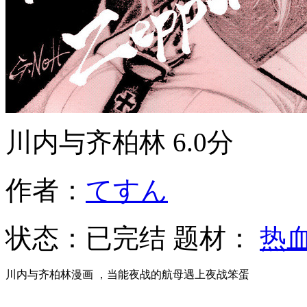
川内与齐柏林
6.0分
作者：
てすん
状态：
已完结
题材：
热
川内与齐柏林漫画 ，当能夜战的航母遇上夜战笨蛋