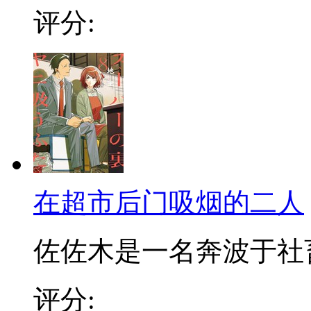
评分:
在超市后门吸烟的二人
佐佐木是一名奔波于社畜街
评分: