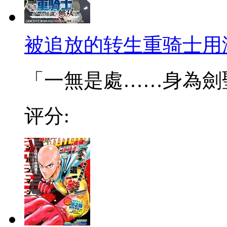
被追放的转生重骑士用
「一無是處……身為劍聖的
评分: