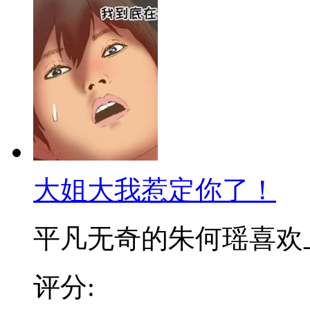
大姐大我惹定你了！
平凡无奇的朱何瑶喜欢上了
评分: