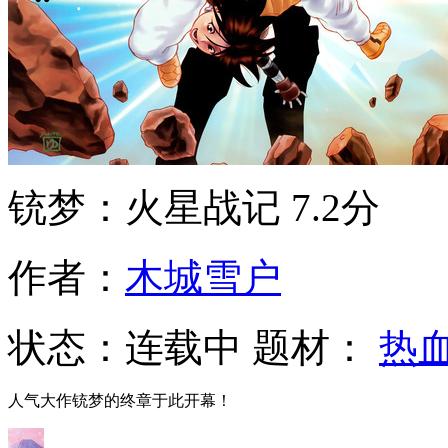
铳梦：火星战记
7.2分
作者：
木城雪户
状态：
连载中
题材：
热
人气大作铳梦的终章于此开幕！