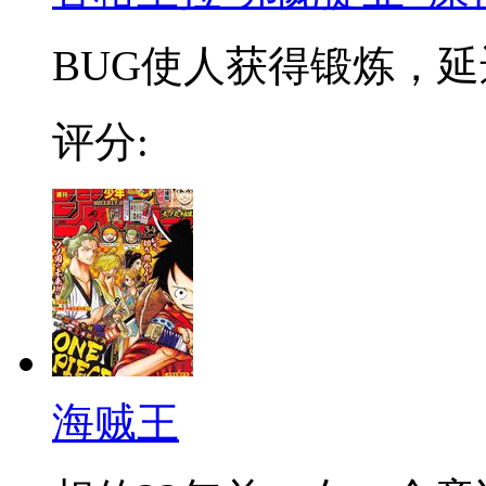
BUG使人获得锻炼，延迟
评分:
海贼王