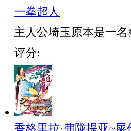
一拳超人
主人公埼玉原本是一名整日
评分:
香格里拉·弗陇提亚~屎