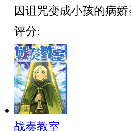
因诅咒变成小孩的病娇圣骑
评分:
战奏教室