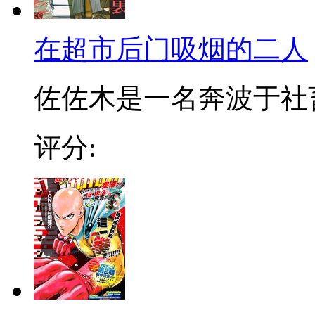
在超市后门吸烟的二人
佐佐木是一名奔波于社畜街
评分: