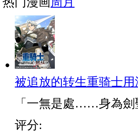
热门漫画
周
月
被追放的转生重骑士用
「一無是處……身為劍聖的
评分: