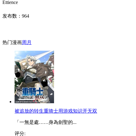
Ettience
发布数：
964
热门漫画
周
月
被追放的转生重骑士用游戏知识开无双
「一無是處……身為劍聖的...
评分: