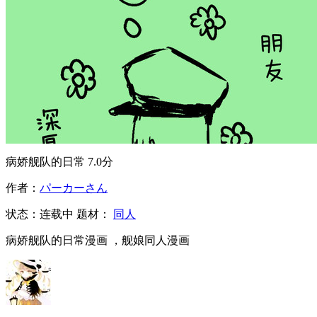
病娇舰队的日常
7.0分
作者：
パーカーさん
状态：
连载中
题材：
同人
病娇舰队的日常漫画 ，舰娘同人漫画