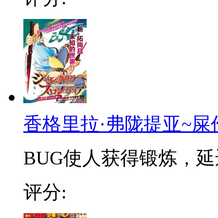
香格里拉·弗陇提亚~屎
BUG使人获得锻炼，延迟
评分: