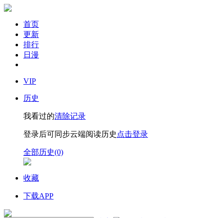
首页
更新
排行
日漫
VIP
历史
我看过的
清除记录
登录后可同步云端阅读历史
点击登录
全部历史(0)
收藏
下载APP