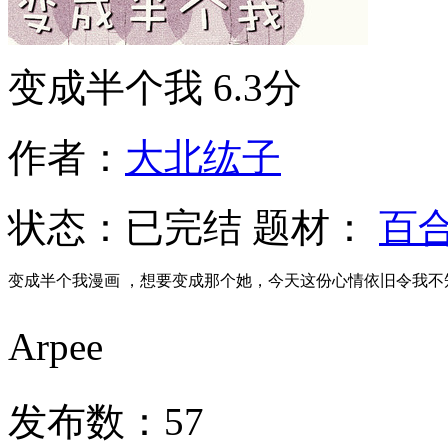
变成半个我
6.3分
作者：
大北纮子
状态：
已完结
题材：
百
变成半个我漫画 ，想要变成那个她，今天这份心情依旧令我不知
Arpee
发布数：
57