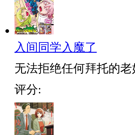
入间同学入魔了
无法拒绝任何拜托的老好人
评分: