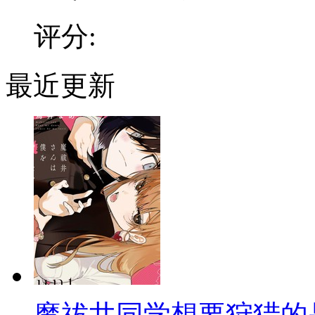
评分:
最近更新
魔祓井同学想要狩猎的