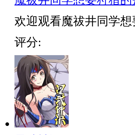
欢迎观看魔祓井同学想要狩
评分: