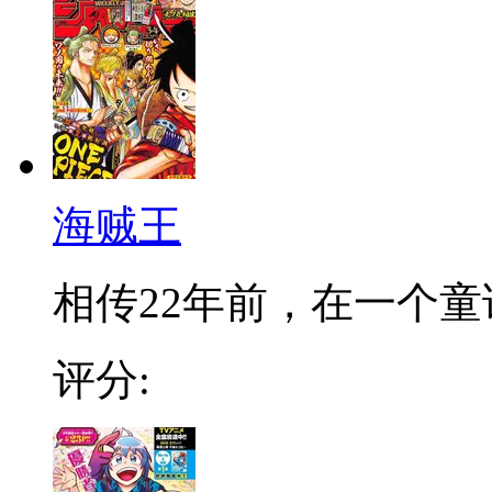
海贼王
相传22年前，在一个童话
评分: