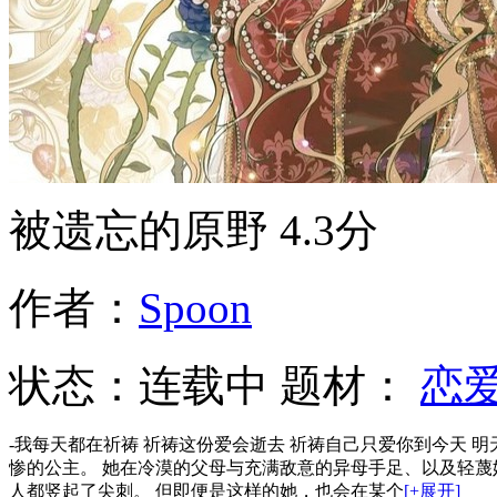
被遗忘的原野
4.3分
作者：
Spoon
状态：
连载中
题材：
恋
-我每天都在祈祷 祈祷这份爱会逝去 祈祷自己只爱你到今天 明
惨的公主。 她在冷漠的父母与充满敌意的异母手足、以及轻蔑
人都竖起了尖刺。 但即便是这样的她，也会在某个
[+展开]