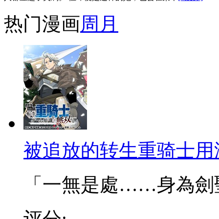
热门漫画
周
月
被追放的转生重骑士用
「一無是處……身為劍聖的
评分: