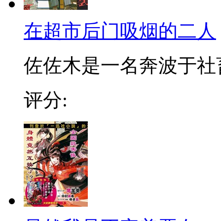
在超市后门吸烟的二人
佐佐木是一名奔波于社畜街
评分: