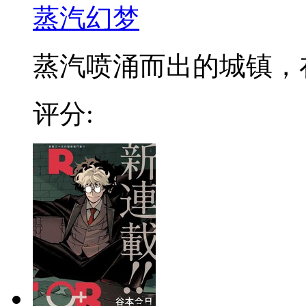
蒸汽幻梦
蒸汽喷涌而出的城镇，在发
评分: