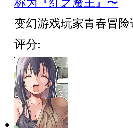
称为『红之魔王』〜
变幻游戏玩家青春冒险谭 
评分: