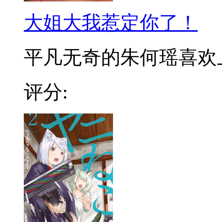
大姐大我惹定你了！
平凡无奇的朱何瑶喜欢上了
评分: