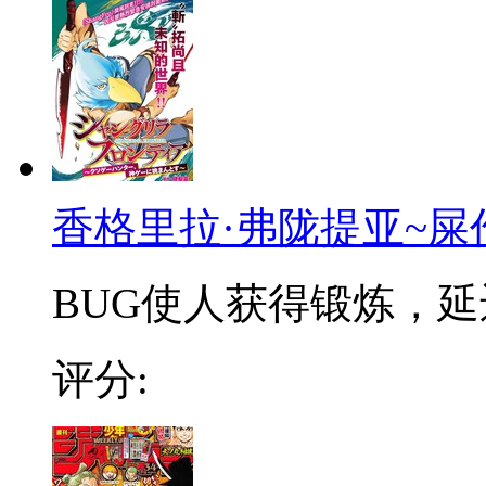
香格里拉·弗陇提亚~屎
BUG使人获得锻炼，延迟
评分: