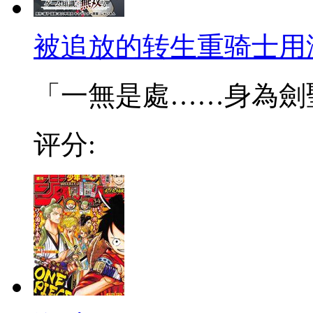
被追放的转生重骑士用
「一無是處……身為劍聖的
评分: