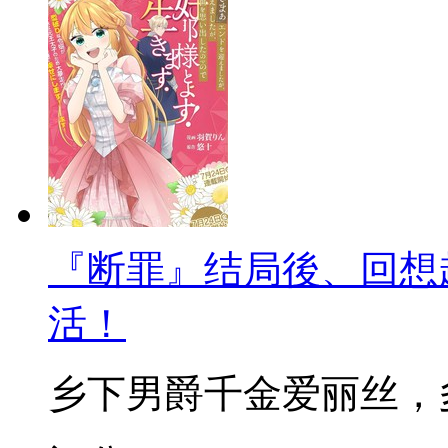
『断罪』结局後、回想
活！
乡下男爵千金爱丽丝，多年