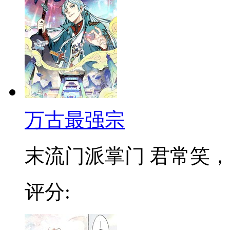
万古最强宗
末流门派掌门 君常笑，万
评分: