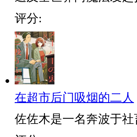
评分:
在超市后门吸烟的二人
佐佐木是一名奔波于社畜街