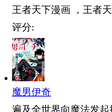
王者天下漫画 ，王者天下
评分:
魔男伊奇
遍及全世界向魔法发起挑战