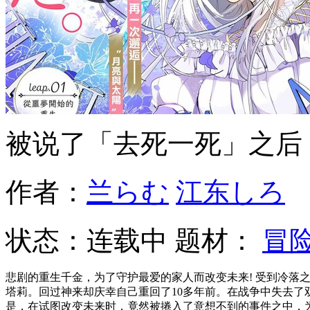
被说了「去死一死」之后
作者：
兰らむ
江东しろ
状态：
连载中
题材：
冒
悲剧的重生千金，为了守护最爱的家人而改变未来! 受到冷落
塔莉。回过神来却庆幸自己重回了10多年前。在战争中失去了
是，在试图改变未来时，竟然被捲入了意想不到的事件之中，