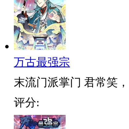
万古最强宗
末流门派掌门 君常笑，万
评分: