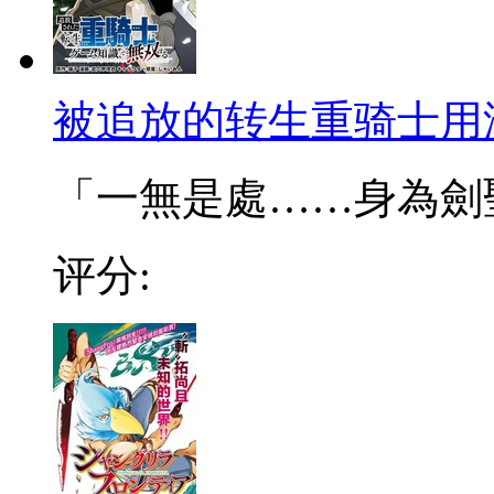
被追放的转生重骑士用
「一無是處……身為劍聖的
评分: