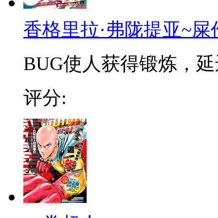
香格里拉·弗陇提亚~屎
BUG使人获得锻炼，延迟
评分: