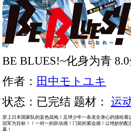
BE BLUES!~化身为青
8.
作者：
田中モトユキ
状态：
已完结
题材：
运
穿上日本国家队的蓝色战袍！足球少年一条龙全身心的描绘着
冠军为目标！！一对一的跃动感！门前的紧迫感！让绝妙的配
幕！