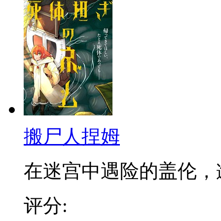
搬尸人捏姆
在迷宫中遇险的盖伦，邂逅
评分: