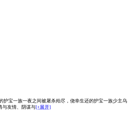
藏的护宝一族一夜之间被屠杀殆尽，侥幸生还的护宝一族少主乌
情与友情、阴谋与
[+展开]