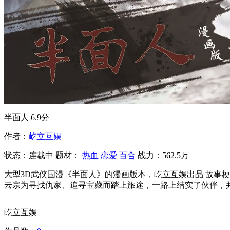
半面人
6.9分
作者：
屹立互娱
状态：
连载中
题材：
热血
恋爱
百合
战力：562.5万
大型3D武侠国漫《半面人》的漫画版本，屹立互娱出品 故事
云宗为寻找仇家、追寻宝藏而踏上旅途，一路上结实了伙伴，
屹立互娱