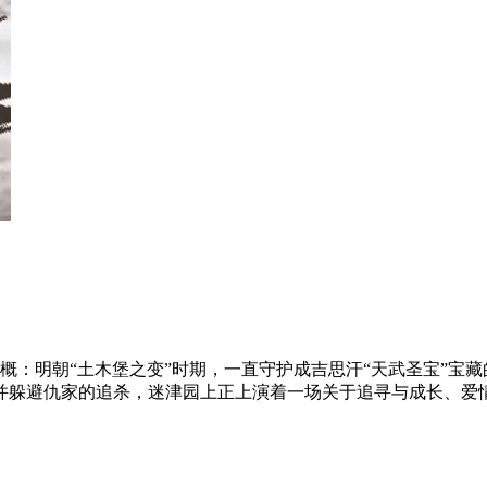
梗概：明朝“土木堡之变”时期，一直守护成吉思汗“天武圣宝”宝
并躲避仇家的追杀，迷津园上正上演着一场关于追寻与成长、爱