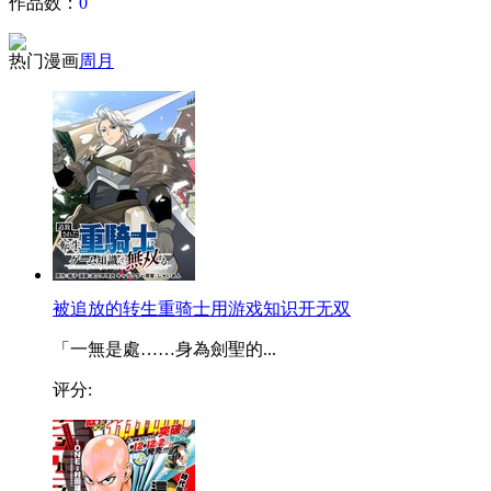
作品数：
0
热门漫画
周
月
被追放的转生重骑士用游戏知识开无双
「一無是處……身為劍聖的...
评分: