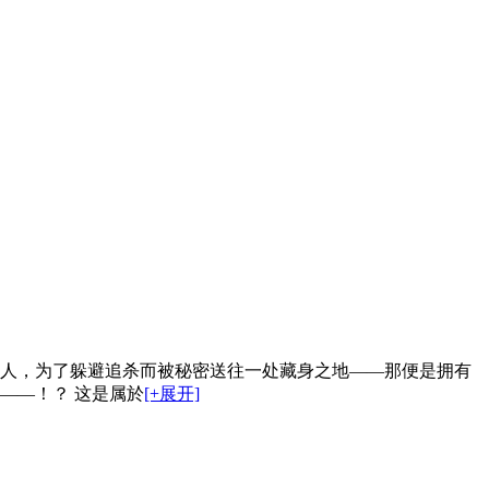
二人，为了躲避追杀而被秘密送往一处藏身之地——那便是拥有
——！？ 这是属於
[+展开]