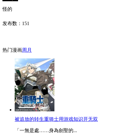
怪的
发布数：
151
热门漫画
周
月
被追放的转生重骑士用游戏知识开无双
「一無是處……身為劍聖的...