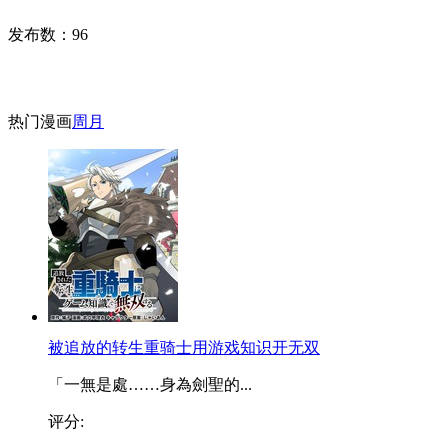
发布数：
96
热门漫画
周
月
被追放的转生重骑士用游戏知识开无双
「一無是處……身為劍聖的...
评分: