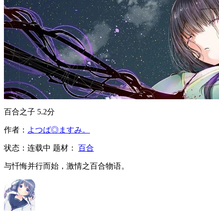
百合之子
5.2分
作者：
よつば◎ますみ。
状态：
连载中
题材：
百合
与忏悔并行而始，激情之百合物语。