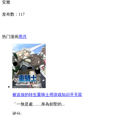
安雅
发布数：
117
热门漫画
周
月
被追放的转生重骑士用游戏知识开无双
「一無是處……身為劍聖的...
评分: