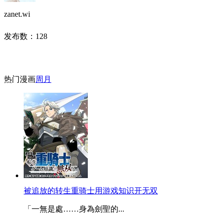
zanet.wi
发布数：
128
热门漫画
周
月
被追放的转生重骑士用游戏知识开无双
「一無是處……身為劍聖的...