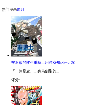
热门漫画
周
月
被追放的转生重骑士用游戏知识开无双
「一無是處……身為劍聖的...
评分: