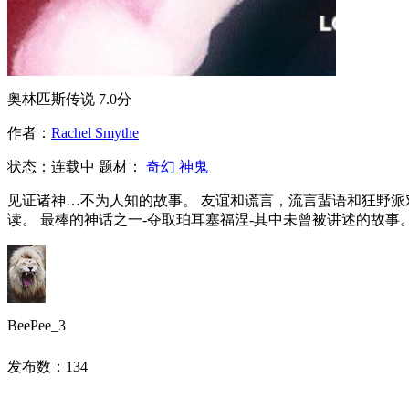
奥林匹斯传说
7.0分
作者：
Rachel Smythe
状态：
连载中
题材：
奇幻
神鬼
见证诸神…不为人知的故事。 友谊和谎言，流言蜚语和狂野派
读。 最棒的神话之一-夺取珀耳塞福涅-其中未曾被讲述的故事
BeePee_3
发布数：
134