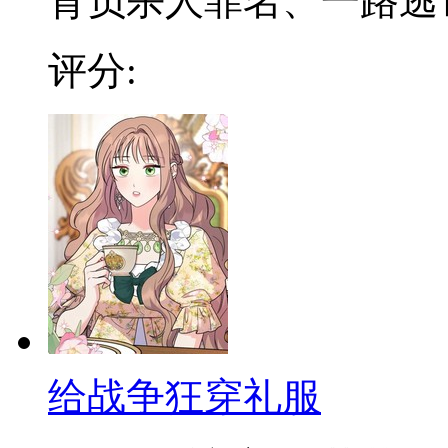
背负杀人罪名、一路逃亡的
评分:
给战争狂穿礼服