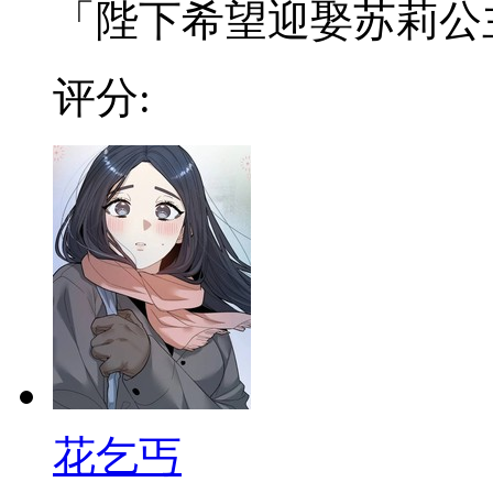
「陛下希望迎娶苏莉公主为
评分:
花乞丐