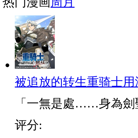
热门漫画
周
月
被追放的转生重骑士用
「一無是處……身為劍聖的
评分: