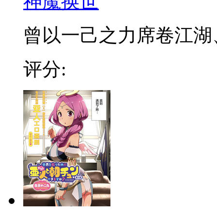
神魔换世
曾以一己之力席卷江湖、血
评分: