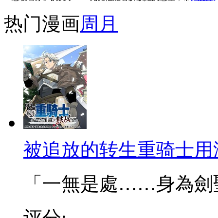
热门漫画
周
月
被追放的转生重骑士用
「一無是處……身為劍聖的
评分: