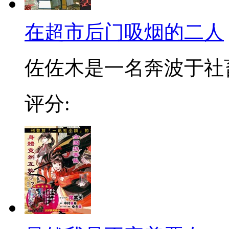
在超市后门吸烟的二人
佐佐木是一名奔波于社畜街
评分: