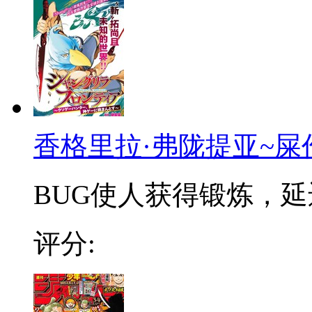
香格里拉·弗陇提亚~屎
BUG使人获得锻炼，延迟
评分: