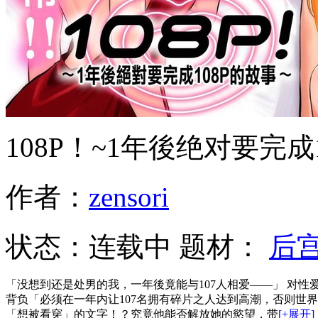
108P！~1年後绝对要完成
作者：
zensori
状态：
连载中
题材：
后
「没想到还是处男的我，一年後竟能与107人相爱——」 对
背负「必须在一年内让107名拥有碎片之人达到高潮，否则世
「想被看穿」的文字！？究竟他能否解放她的慾望，带
[+展开]