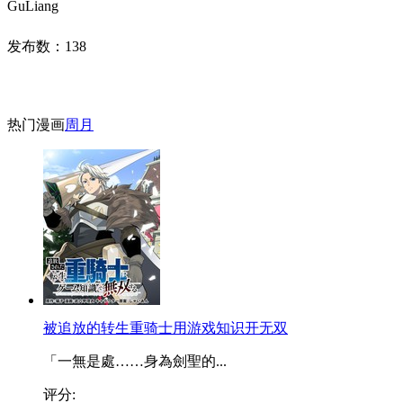
GuLiang
发布数：
138
热门漫画
周
月
被追放的转生重骑士用游戏知识开无双
「一無是處……身為劍聖的...
评分: