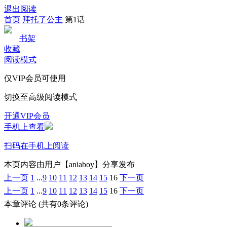
退出阅读
首页
拜托了公主
第1话
书架
收藏
阅读模式
仅VIP会员可使用
切换至高级阅读模式
开通VIP会员
手机上查看
扫码在手机上阅读
本页内容由用户【aniaboy】分享发布
上一页
1
...
9
10
11
12
13
14
15
16
下一页
上一页
1
...
9
10
11
12
13
14
15
16
下一页
本章评论
(共有0条评论)