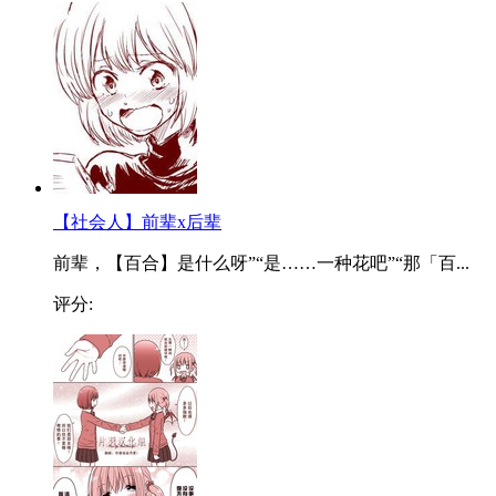
【社会人】前辈x后辈
前辈，【百合】是什么呀”“是……一种花吧”“那「百...
评分: