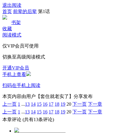
退出阅读
首页
前辈的后辈
第1话
书架
收藏
阅读模式
仅VIP会员可使用
切换至高级阅读模式
开通VIP会员
手机上查看
扫码在手机上阅读
本页内容由用户【套住就老实了】分享发布
上一页
1
...
13
14
15
16
17
18
19
20
下一页
下一章
上一页
1
...
13
14
15
16
17
18
19
20
下一页
下一章
本章评论
(共有13条评论)