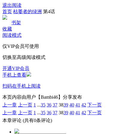
退出阅读
首页
枯萎者的绿洲
第4话
书架
收藏
阅读模式
仅VIP会员可使用
切换至高级阅读模式
开通VIP会员
手机上查看
扫码在手机上阅读
本页内容由用户【Bambi46】分享发布
上一章
上一页
1
...
35
36
37
38
39
40
41
42
下一页
上一章
上一页
1
...
35
36
37
38
39
40
41
42
下一页
本章评论
(共有0条评论)