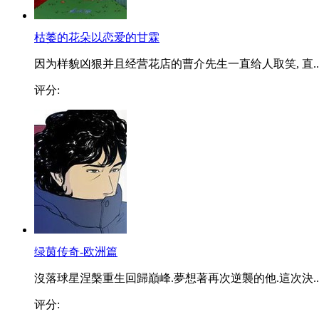
枯萎的花朵以恋爱的甘霖
因为样貌凶狠并且经营花店的曹介先生一直给人取笑, 直..
评分:
绿茵传奇-欧洲篇
沒落球星涅槃重生回歸巔峰.夢想著再次逆襲的他.這次決..
评分: