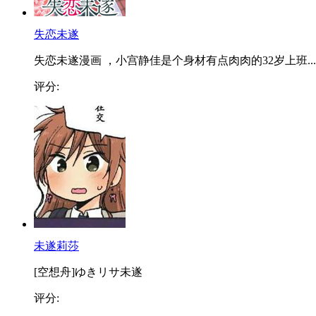
失恋未遂
失恋未遂漫画 ，小宫静佳是个身材有点肉肉的32岁上班...
评分:
未遂莉莎
[空想舟]ゆきリサ未遂
评分: