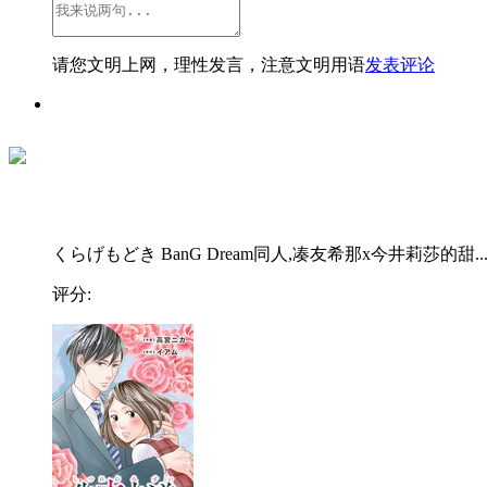
请您文明上网，理性发言，注意文明用语
发表评论
くらげもどき BanG Dream同人,凑友希那x今井莉莎的甜..
评分: