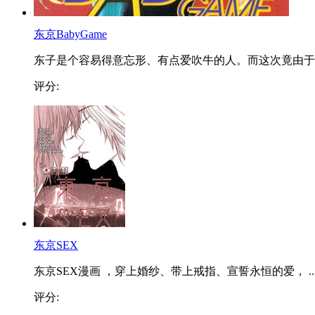
东京BabyGame
东子是个容易得意忘形、有点爱吹牛的人。而这次竟由于..
评分:
东京SEX
东京SEX漫画 ，穿上婚纱、带上戒指、宣誓永恒的爱， ..
评分: