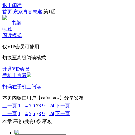
退出阅读
首页
东京青春未遂
第1话
书架
收藏
阅读模式
仅VIP会员可使用
切换至高级阅读模式
开通VIP会员
手机上查看
扫码在手机上阅读
本页内容由用户【cafrangos】分享发布
上一页
1
...
4
5
6
7
8
9
...
24
下一页
上一页
1
...
4
5
6
7
8
9
...
24
下一页
本章评论
(共有0条评论)