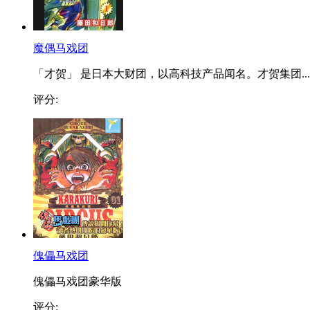
魔偶马戏团
「才贺」 是日本大财团，以高科技产品闻名。才贺集团...
评分:
傀儡马戏团
傀儡马戏团豪华版
评分: