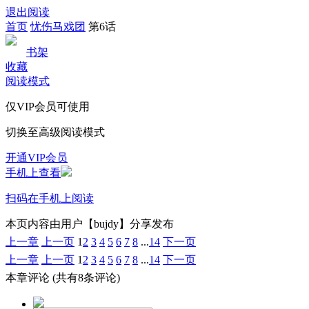
退出阅读
首页
忧伤马戏团
第6话
书架
收藏
阅读模式
仅VIP会员可使用
切换至高级阅读模式
开通VIP会员
手机上查看
扫码在手机上阅读
本页内容由用户【bujdy】分享发布
上一章
上一页
1
2
3
4
5
6
7
8
...
14
下一页
上一章
上一页
1
2
3
4
5
6
7
8
...
14
下一页
本章评论
(共有8条评论)