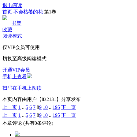
退出阅读
首页
不会枯萎的花
第1卷
书架
收藏
阅读模式
仅VIP会员可使用
切换至高级阅读模式
开通VIP会员
手机上查看
扫码在手机上阅读
本页内容由用户【lfa2131】分享发布
上一页
1
...
5
6
7
8
9
10
...
195
下一页
上一页
1
...
5
6
7
8
9
10
...
195
下一页
本章评论
(共有0条评论)