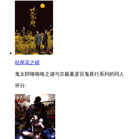
枯尾花之碛
鬼太郎咯咯咯之谜与京极夏彦百鬼夜行系列的同人
评分: