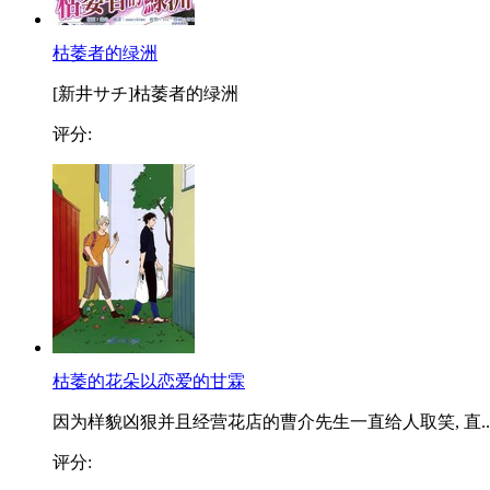
枯萎者的绿洲
[新井サチ]枯萎者的绿洲
评分:
枯萎的花朵以恋爱的甘霖
因为样貌凶狠并且经营花店的曹介先生一直给人取笑, 直..
评分: