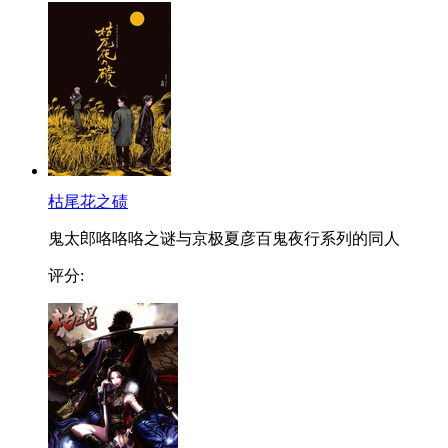
枯尾花之碛
鬼太郎咯咯咯之谜与京极夏彦百鬼夜行系列的同人
评分: