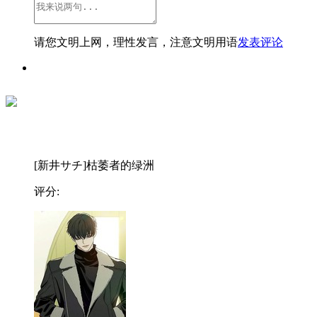
请您文明上网，理性发言，注意文明用语
发表评论
[新井サチ]枯萎者的绿洲
评分: