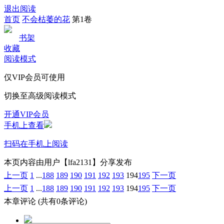
退出阅读
首页
不会枯萎的花
第1卷
书架
收藏
阅读模式
仅VIP会员可使用
切换至高级阅读模式
开通VIP会员
手机上查看
扫码在手机上阅读
本页内容由用户【lfa2131】分享发布
上一页
1
...
188
189
190
191
192
193
194
195
下一页
上一页
1
...
188
189
190
191
192
193
194
195
下一页
本章评论
(共有0条评论)