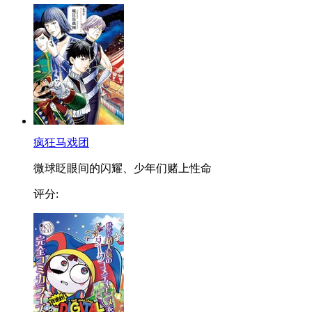
疯狂马戏团
微球眨眼间的闪耀、少年们赌上性命
评分: