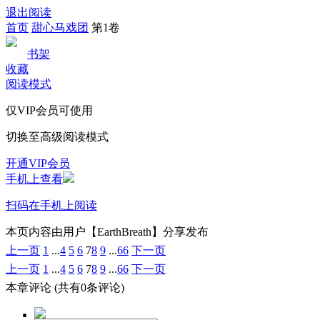
退出阅读
首页
甜心马戏团
第1卷
书架
收藏
阅读模式
仅VIP会员可使用
切换至高级阅读模式
开通VIP会员
手机上查看
扫码在手机上阅读
本页内容由用户【EarthBreath】分享发布
上一页
1
...
4
5
6
7
8
9
...
66
下一页
上一页
1
...
4
5
6
7
8
9
...
66
下一页
本章评论
(共有0条评论)