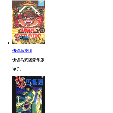
傀儡马戏团
傀儡马戏团豪华版
评分: