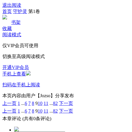
退出阅读
首页
守护灵
第1卷
书架
收藏
阅读模式
仅VIP会员可使用
切换至高级阅读模式
开通VIP会员
手机上查看
扫码在手机上阅读
本页内容由用户【Jozso】分享发布
上一页
1
...
6
7
8
9
10
11
...
82
下一页
上一页
1
...
6
7
8
9
10
11
...
82
下一页
本章评论
(共有0条评论)