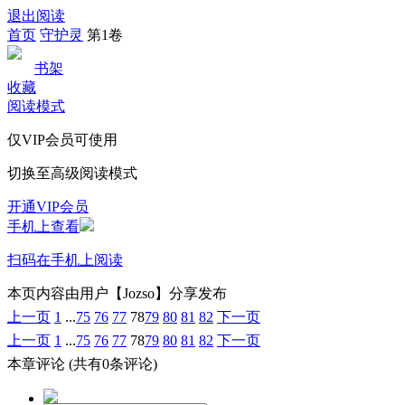
退出阅读
首页
守护灵
第1卷
书架
收藏
阅读模式
仅VIP会员可使用
切换至高级阅读模式
开通VIP会员
手机上查看
扫码在手机上阅读
本页内容由用户【Jozso】分享发布
上一页
1
...
75
76
77
78
79
80
81
82
下一页
上一页
1
...
75
76
77
78
79
80
81
82
下一页
本章评论
(共有0条评论)